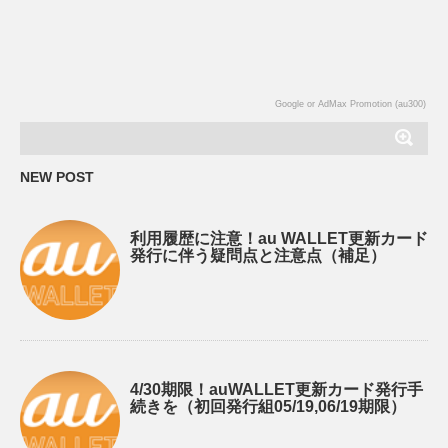
Google or AdMax Promotion (au300)
NEW POST
利用履歴に注意！au WALLET更新カード
発行に伴う疑問点と注意点（補足）
4/30期限！auWALLET更新カード発行手
続きを（初回発行組05/19,06/19期限）