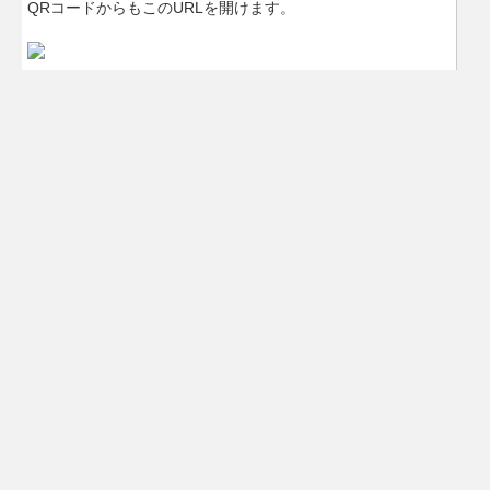
QRコードからもこのURLを開けます。