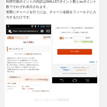
利用可能ポイントの内訳はWALLETポイント数とauポイント
数でそれぞれ表示されます。
実際にチャージを行うには、チャージ金額をフィールドに入
力するだけです。
ポイントチャージ可能金額