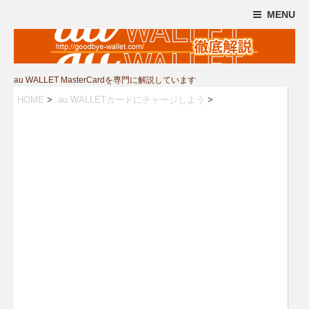
MENU
au WALLET MasterCardを専門に解説しています
HOME
>
au WALLETカードにチャージしよう
>