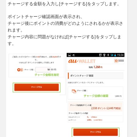
チャージする金額を入力し[チャージする]をタップします。
ポイントチャージ確認画面が表示され、
チャージ後にポイントの消費がどのようにされるかが表示さ
れます。
チャージ内容に問題がなければ[チャージする]をタップしま
す。