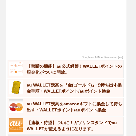
Google or AdMax Promotion (au)
【禁断の機能】au公式解禁！WALLETポイントの
現金化がついに開放。
au WALLET残高を『金(ゴールド)』で持ち出す換
金手順・WALLETポイント/auポイント換金
au WALLET残高をamazonギフトに換金して持ち
出す・WALLETポイント/auポイント換金
【速報・待望】ついに！ガソリンスタンドでau
WALLETが使えるようになります。