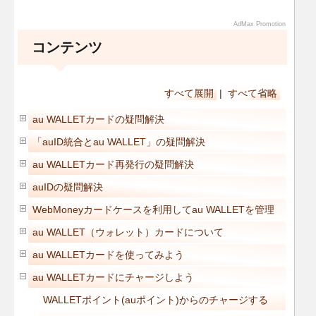
AdMax Promotion
コンテンツ
すべて展開
|
すべて省略
au WALLETカードの疑問解決
「auID統合とau WALLET」の疑問解決
au WALLETカード再発行の疑問解決
auIDの疑問解決
WebMoneyカードケースを利用してau WALLETを管理
au WALLET（ウォレット）カードについて
au WALLETカードを使ってみよう
au WALLETカードにチャージしよう
WALLETポイント(auポイント)からのチャージする