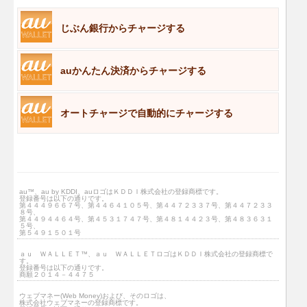
じぶん銀行からチャージする
auかんたん決済からチャージする
オートチャージで自動的にチャージする
au™、au by KDDI、auロゴはＫＤＤＩ株式会社の登録商標です。
登録番号は以下の通りです。
第４４４９６６７号、第４４６４１０５号、第４４７２３３７号、第４４７２３３
８号、
第４４９４４６４号、第４５３１７４７号、第４８１４４２３号、第４８３６３１
５号、
第５４９１５０１号
ａｕ ＷＡＬＬＥＴ™、ａｕ ＷＡＬＬＥＴロゴはＫＤＤＩ株式会社の登録商標で
す。
登録番号は以下の通りです。
商願２０１４－４４７５
ウェブマネー(Web Money)および、そのロゴは、
株式会社ウェブマネーの登録商標です。