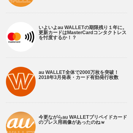
いよいよau WALLETの期限残り１年に。
更新カードはMasterCardコンタクトレス
を忖度するか！？
au WALLET全体で2000万枚を突破！
2018年3月発表・カード有効発行枚数
今更ながらau WALLETプリペイドカード
のプレス用画像があったのねｗ