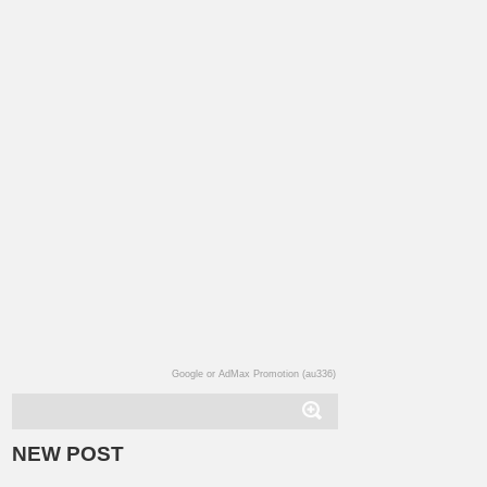
Google or AdMax Promotion (au336)
NEW POST