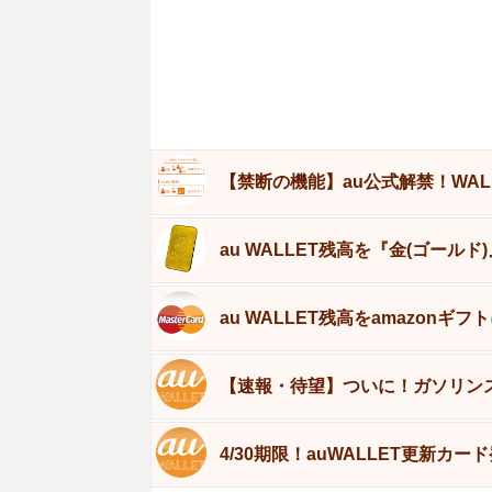
【禁断の機能】au公式解禁！WA
au WALLET残高を『金(ゴール
au WALLET残高をamazon
【速報・待望】ついに！ガソリンス
4/30期限！auWALLET更新カード