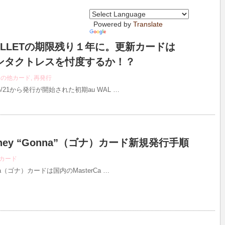
Powered by
Translate
ALLETの期限残り１年に。更新カードは
rdコンタクトレスを忖度するか！？
その他カード
,
再発行
4/05/21から発行が開始された初期au WAL …
lMoney “Gonna”（ゴナ）カード新規発行手順
カード
Gonna（ゴナ）カードは国内のMasterCa …