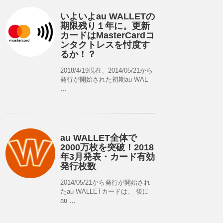
いよいよau WALLETの
期限残り１年に。更新
カードはMasterCardコ
ンタクトレスを忖度す
るか！？
2018/4/19現在、2014/05/21から
発行が開始された初期au WAL
…
au WALLET全体で
2000万枚を突破！2018
年3月発表・カード有効
発行枚数
2014/05/21から発行が開始され
たau WALLETカードは、 後に
au …