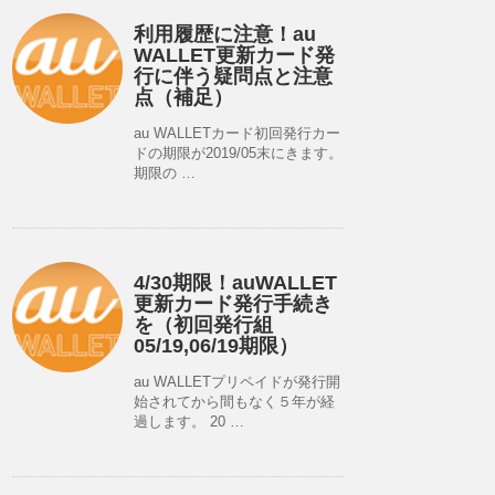
利用履歴に注意！au
WALLET更新カード発
行に伴う疑問点と注意
点（補足）
au WALLETカード初回発行カー
ドの期限が2019/05末にきます。
期限の …
4/30期限！auWALLET
更新カード発行手続き
を（初回発行組
05/19,06/19期限）
au WALLETプリペイドが発行開
始されてから間もなく５年が経
過します。 20 …