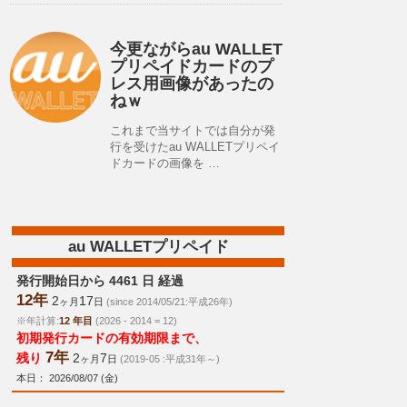
今更ながらau WALLET
プリペイドカードのプ
レス用画像があったの
ねｗ
これまで当サイトでは自分が発
行を受けたau WALLETプリペイ
ドカードの画像を …
au WALLETプリペイド
発行開始日から 4461 日 経過
12年
2
17
ヶ月
日
(since 2014/05/21:平成26年)
※年計算:
12 年目
(2026 - 2014 = 12)
初期発行カードの有効期限まで、
7年
残り
2
7
ヶ月
日
(2019-05 :平成31年～)
本日： 2026/08/07 (金)