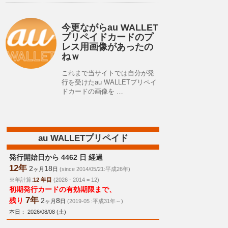
今更ながらau WALLET
プリペイドカードのプ
レス用画像があったの
ねｗ
これまで当サイトでは自分が発
行を受けたau WALLETプリペイ
ドカードの画像を …
au WALLETプリペイド
発行開始日から 4462 日 経過
12年
2
18
ヶ月
日
(since 2014/05/21:平成26年)
※年計算:
12 年目
(2026 - 2014 = 12)
初期発行カードの有効期限まで、
7年
残り
2
8
ヶ月
日
(2019-05 :平成31年～)
本日： 2026/08/08 (土)