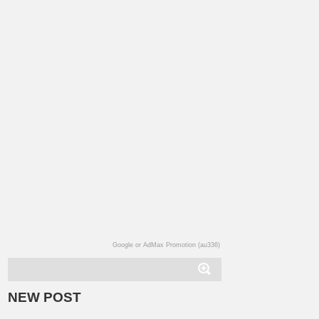
Google or AdMax Promotion (au336)
NEW POST