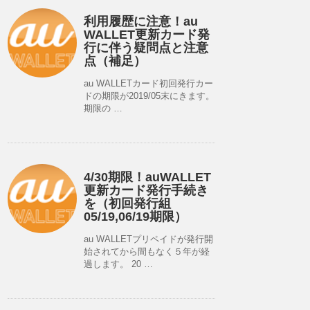
利用履歴に注意！au
WALLET更新カード発
行に伴う疑問点と注意
点（補足）
au WALLETカード初回発行カー
ドの期限が2019/05末にきます。
期限の …
4/30期限！auWALLET
更新カード発行手続き
を（初回発行組
05/19,06/19期限）
au WALLETプリペイドが発行開
始されてから間もなく５年が経
過します。 20 …