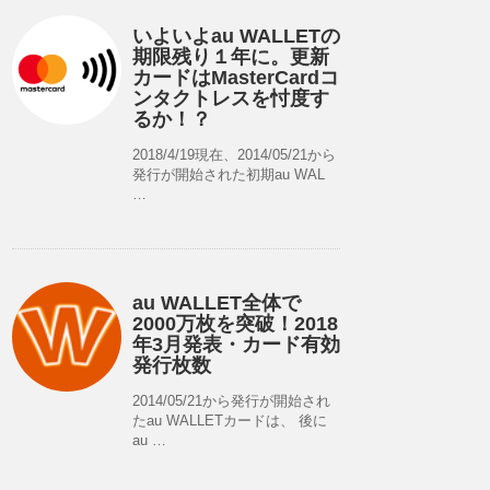
いよいよau WALLETの
期限残り１年に。更新
カードはMasterCardコ
ンタクトレスを忖度す
るか！？
2018/4/19現在、2014/05/21から
発行が開始された初期au WAL
…
au WALLET全体で
2000万枚を突破！2018
年3月発表・カード有効
発行枚数
2014/05/21から発行が開始され
たau WALLETカードは、 後に
au …