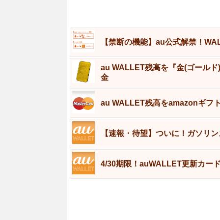
【禁断の機能】au公式解禁！WA
au WALLET残高を『金(ゴール
金
au WALLET残高をamazon
【速報・待望】ついに！ガソリンス
4/30期限！auWALLET更新カー