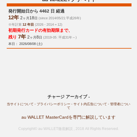
発行開始日から 4462 日 経過
12年
2
18
ヶ月
日
(since 2014/05/21:平成26年)
※年計算:
12 年目
(2026 - 2014 = 12)
初期発行カードの有効期限まで、
7年
残り
2
8
ヶ月
日
(2019-05 :平成31年～)
本日： 2026/08/08 (土)
チャージ アーカイブ -
当サイトについて
-
プライバシーポリシー
-
サイト内広告について
-
管理者につい
て
au WALLET MasterCardを専門に解説しています
Copyright© au WALLET徹底解説 , 2018 All Rights Reserved.