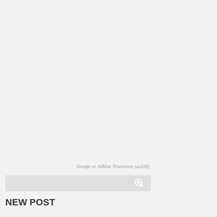
Google or AdMax Promotion (au336)
NEW POST