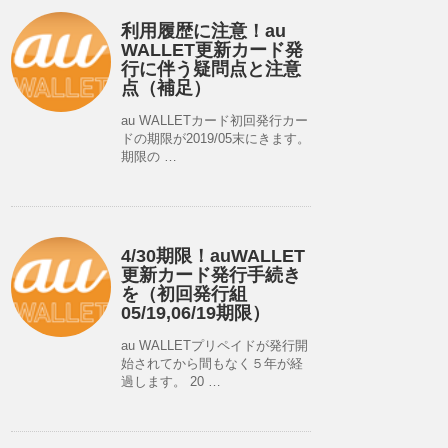
利用履歴に注意！au
WALLET更新カード発
行に伴う疑問点と注意
点（補足）
au WALLETカード初回発行カー
ドの期限が2019/05末にきます。
期限の …
4/30期限！auWALLET
更新カード発行手続き
を（初回発行組
05/19,06/19期限）
au WALLETプリペイドが発行開
始されてから間もなく５年が経
過します。 20 …