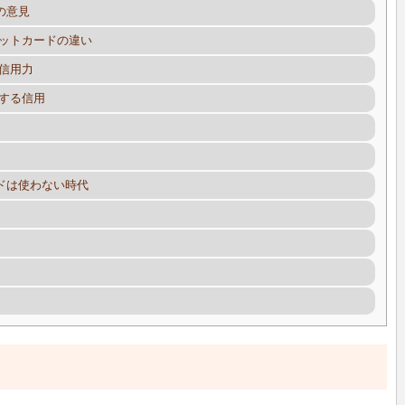
の意見
ットカードの違い
信用力
する信用
ドは使わない時代