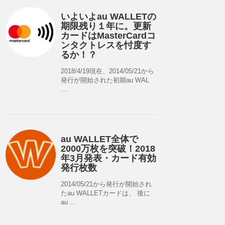
いよいよau WALLETの
期限残り１年に。更新
カードはMasterCardコ
ンタクトレスを忖度す
るか！？
2018/4/19現在、2014/05/21から
発行が開始された初期au WAL
…
au WALLET全体で
2000万枚を突破！2018
年3月発表・カード有効
発行枚数
2014/05/21から発行が開始され
たau WALLETカードは、 後に
au …