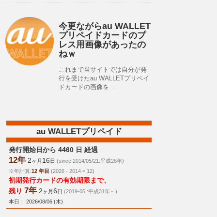
今更ながらau WALLET
プリペイドカードのプ
レス用画像があったの
ねｗ
これまで当サイトでは自分が発
行を受けたau WALLETプリペイ
ドカードの画像を …
au WALLETプリペイド
発行開始日から 4460 日 経過
12年
2
16
ヶ月
日
(since 2014/05/21:平成26年)
※年計算:
12 年目
(2026 - 2014 = 12)
初期発行カードの有効期限まで、
7年
残り
2
6
ヶ月
日
(2019-05 :平成31年～)
本日： 2026/08/06 (木)