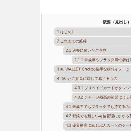
概要（見出し
1
はじめに
2
これまでの経緯
2.1
過去に頂いたご意見
2.1.1
未成年やブラック属性者は
3
au WALLET Creditの勝手な構想イメージ
4
頂いたご意見に対して感じるもの
4.0.1
プリペイドカードがクレジ
4.0.2
チャージ残高の範囲による
4.1
未成年でもブラックでも持てるの
4.2
都銀でも難しい与信管理にかかる
4.3
優良顧客にauじぶんカードのセー