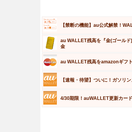
【禁断の機能】au公式解禁！WA
au WALLET残高を『金(ゴール
金
au WALLET残高をamazon
【速報・待望】ついに！ガソリンス
4/30期限！auWALLET更新カー